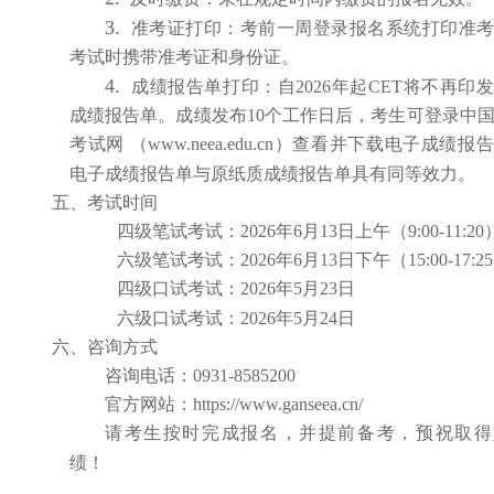
3.
准考证打印
：
考前
一
周登录报名系统打印准
考试时携带准考证和身份证。
4.
成绩报告单打印
：
自
2026年
起
CET将不再印
成绩报告单。成绩发布10个工作日后，考生可登录中
考试网 （www.neea.edu.cn）查看并下载电子成绩报
电子成绩报告单与原纸质成绩报告单具有同等效力
。
五、考试时间
四级
笔试
考试
：
202
6
年6月1
3
日上午
（
9:00-11:20
六级
笔试
考试
：
202
6
年6月1
3
日下午
（
15:00-17:25
四级
口试
考试
：
202
6
年
5
月
23
日
六级
口试
考试
：
202
6
年
5
月
24
日
六、咨询方式
咨询电话
：0931-
8585200
官方网站
：
https://www.ganseea.cn/
请考生按时完成报名，并提前备考，预祝取得
绩！