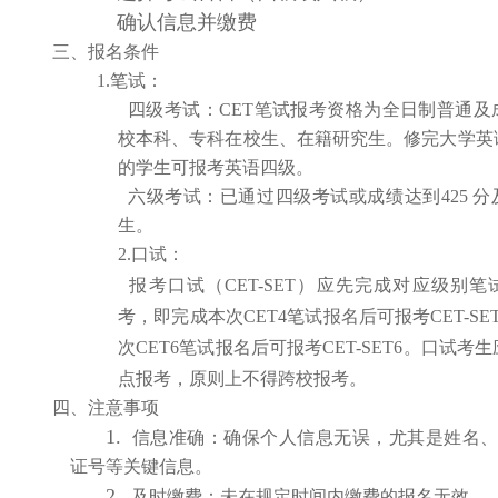
确认信息并缴费
三、报名条件
1.笔试：
四级考试
：
CET笔试报考资格为全日制普通及
校本科、专科在校生、在籍研究生。修完大学英
的学生可报考英语四级
。
六级考试
：已通过四级考试或成绩达到425
分
生。
2.口试
：
报考口试（CET-SET）应先完成对应级别
考，即完成本次CET4笔试报名后可报考CET-SE
次CET6笔试报名后可报考CET-SET6。口试考
点报考，原则上不得跨校报考。
四、注意事项
1.
信息准确
：确保个人信息无误，尤其是姓名
证号等关键信息。
2.
及时缴费
：未在规定时间内缴费的报名无效。