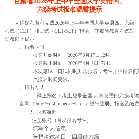
甘肃省2026年上半年全国大学英语四、
六级考试报名温馨提示
为确保考顺利完成202
6
年
上半年
全国大学英语四、六级
考试（CET）
和口试（CET-SET）
报名，甘肃省教育考试院
发布以下提示
。
一、报名时间
报名开始时间
：202
6
年
3月17日12时
。
报名截止时间
：202
6
年
4月 2日17时
。
本次笔试、口试同时开放报名，考生开始报名前
点报名时间要求。
二、报名方式
1.
网上报名
：考生登录全国 大学英语四六级考
官网
（ http://cet-bm.neea.edu.cn）进行注册、报名及缴
2.
报名流程
：
注册账号
（首次报名考生）
填写个人信息
选择考试科目（四级或六级）