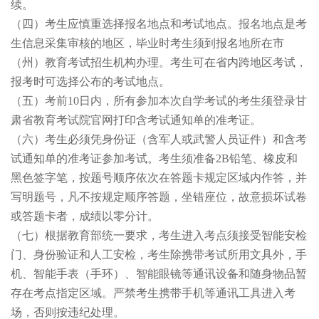
续。
（四）
考生应慎重选择报名地点和考试地点。报名地点是考
生信息采集审核的地区，毕业时考生须到报名地所在市
（州）教育考试招生机构办理。考生可在省内跨地区考试，
报考时可选择公布的考试地点。
（五）
考前10日内，所有参加本次自学考试的考生须登录甘
肃省教育考试院官网
打印含考试通知单的准考证。
（六）
考生必须凭身份证（含军人或武警人员证件）和含考
试通知单的准考证参加考试。考生须准备2B铅笔、橡皮和
黑色签字笔，按题号顺序依次在答题卡规定区域内作答，并
写明题号，凡不按规定顺序答题，坐错座位，故意损坏试卷
或答题卡者，成绩以零分计。
（七）
根据教育部统一要求，考生进入考点须接受智能安检
门、身份验证和人工安检，考生除携带考试所用文具外，手
机、智能手表（手环）、智能眼镜等通讯设备和随身物品暂
存在考点指定区域。严禁考生携带手机等通讯工具进入考
场，否则按违纪处理。