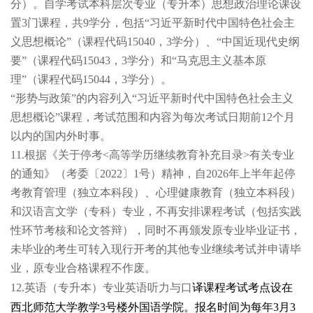
分）。自学考试本科层次专业（专升本）思想政治理论课设
置3门课程，共9学分，包括“习近平新时代中国特色社会主
义思想概论”（课程代码15040，3学分）、“中国近现代史纲
要”（课程代码15043，3学分）和“马克思主义基本原
理”（课程代码15044，3学分）。
“形势与政策”的内容列入“习近平新时代中国特色社会主义
思想概论”课程，考试范围和内容为每次考试日期前12个月
以内的国内外时事。
11.
根据《关于停考<高等学历继续教育补充目录>有关专业
的通知》（考委〔2022〕1号）精神，自2026年上半年起停
考教育管理（独立本科段）、心理健康教育（独立本科段）
和汉语言文学（专科）专业，不再安排课程考试（包括实践
性环节考核和论文答辩），同时不再颁发原专业毕业证书，
未毕业的考生可转入现行开考的其他专业继续考试并申请毕
业，原专业合格课程不作废。
12.
英
语（专升本）专业英语听力与口
译课程考试考点设在
西北师范大学教学3号楼外国语学院。报名时间为每年
3
月3