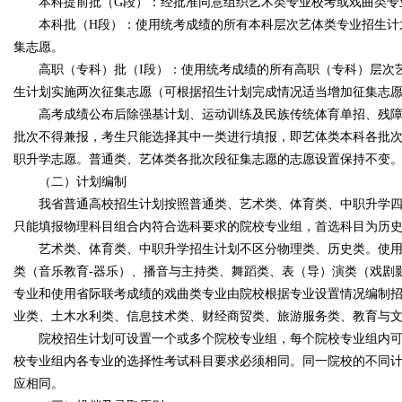
本科提前批（G段）：经批准同意组织艺术类专业校考或戏曲类专业
本科批（H段）：使用统考成绩的所有本科层次艺体类专业招生计划。
集志愿。
高职（专科）批（I段）：使用统考成绩的所有高职（专科）层次艺体
生计划实施两次征集志愿（可根据招生计划完成情况适当增加征集志
高考成绩公布后除强基计划、运动训练及民族传统体育单招、残障生
批次不得兼报，考生只能选择其中一类进行填报，即艺体类本科各批
职升学志愿。普通类、艺体类各批次段征集志愿的志愿设置保持不变
（二）计划编制
我省普通高校招生计划按照普通类、艺术类、体育类、中职升学四类
只能填报物理科目组合内符合选科要求的院校专业组，首选科目为历
艺术类、体育类、中职升学招生计划不区分物理类、历史类。使用统
类（音乐教育-器乐）、播音与主持类、舞蹈类、表（导）演类（戏剧
专业和使用省际联考成绩的戏曲类专业由院校根据专业设置情况编制招
业类、土木水利类、信息技术类、财经商贸类、旅游服务类、教育与文
院校招生计划可设置一个或多个院校专业组，每个院校专业组内可包
校专业组内各专业的选择性考试科目要求必须相同。同一院校的不同
应相同。