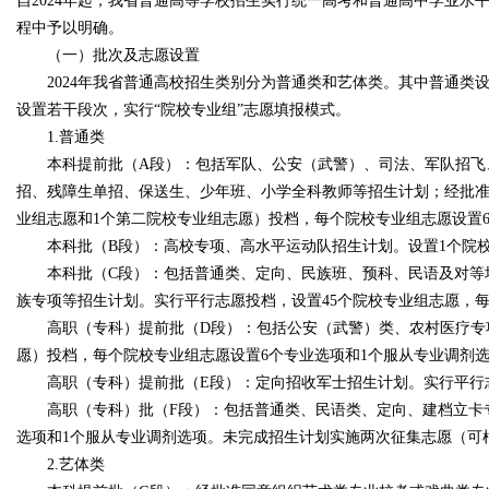
自2024年起，我省普通高等学校招生实行统一高考和普通高中学业
程中予以明确。
（一）批次及志愿设置
2024年我省普通高校招生类别分为普通类和艺体类。其中普通类设置
设置若干段次，实行“院校专业组”志愿填报模式。
1.普通类
本科提前批（A段）：包括军队、公安（武警）、司法、军队招飞、
招、残障生单招、保送生、少年班、小学全科教师等招生计划；经批准
业组志愿和1个第二院校专业组志愿）投档，每个院校专业组志愿设置
本科批（B段）：高校专项、高水平运动队招生计划。设置1个院校
本科批（C段）：包括普通类、定向、民族班、预科、民语及对等培
族专项等招生计划。实行平行志愿投档，设置45个院校专业组志愿，
高职（专科）提前批（D段）：包括公安（武警）类、农村医疗专项计
愿）投档，每个院校专业组志愿设置6个专业选项和1个服从专业调剂
高职（专科）提前批（E段）：定向招收军士招生计划。实行平行志愿
高职（专科）批（F段）：包括普通类、民语类、定向、建档立卡专
选项和1个服从专业调剂选项。未完成招生计划实施两次征集志愿（可
2.艺体类