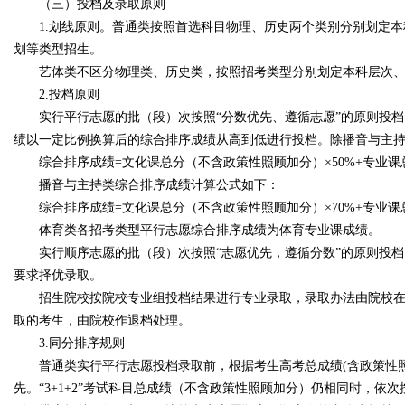
（三）投档及录取原则
1.划线原则。普通类按照首选科目物理、历史两个类别分别划定本
划等类型招生。
艺体类不区分物理类、历史类，按照招考类型分别划定本科层次、
2.投档原则
实行平行志愿的批（段）次按照“分数优先、遵循志愿”的原则投档
绩以一定比例换算后的综合排序成绩从高到低进行投档。除播音与主
综合排序成绩=文化课总分（不含政策性照顾加分）×50%+专业课总分÷
播音与主持类综合排序成绩计算公式如下：
综合排序成绩=文化课总分（不含政策性照顾加分）×70%+专业课总分÷
体育类各招考类型平行志愿综合排序成绩为体育专业课成绩。
实行顺序志愿的批（段）次按照“志愿优先，遵循分数”的原则投档
要求择优录取。
招生院校按院校专业组投档结果进行专业录取，录取办法由院校在招
取的考生，由院校作退档处理。
3.同分排序规则
普通类实行平行志愿投档录取前，根据考生高考总成绩(含政策性照顾加
先。“3+1+2”考试科目总成绩（不含政策性照顾加分）仍相同时，