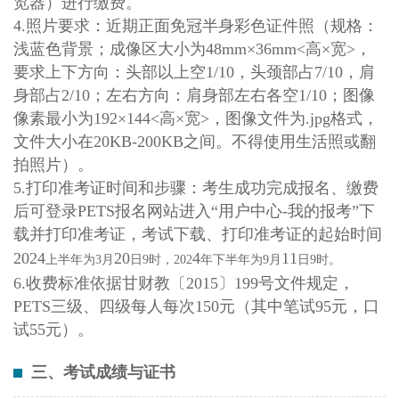
览器）进行缴费。
4.照片要求：近期正面免冠半身彩色证件照（规格：
浅蓝色背景；成像区大小为48mm×36mm<高×宽>，
要求上下方向：头部以上空1/10，头颈部占7/10，肩
身部占2/10；左右方向：肩身部左右各空1/10；图像
像素最小为192×144<高×宽>，图像文件为.jpg格式，
文件大小在20KB-200KB之间。不得使用生活照或翻
拍照片）。
5.打印准考证时间和步骤：考生成功完成报名、缴费
后可登录PETS报名网站进入“用户中心-我的报考”下
载并打印准考证，考试下载、打印准考证的起始时间
202
4
20
4
11
上半年为
3月
日
9时，202
年下半年为
9月
日
9时。
6.收费标准依据甘财教
〔
2015
〕
199号文件规定，
PETS三级、四级每人每次150元（其中笔试95元，口
试55元）。
三、考试成绩与证书