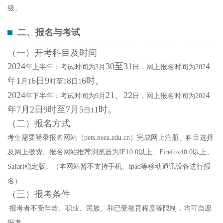
级。
二、报名与考试
（一）开考科目及时间
202
4
30
至
31
4
年上半年：考试时间为
3月
日，网上报名时间为
202
年
1
6
日
9
8
6
时。
月
1
时至
1
日
1
202
4
21
、
22
4
年下半年：考试时间为
9月
日，网上报名时间为
202
年
7
月
2
日
9时至7月
5
1
时
。
日
1
（二）报名方式
考生需要登录报名网站（
pets.neea.edu.cn）完成网上注册、科目选择
及网上缴费。报名网站推荐浏览器为IE10.0以上、Firefox40.0以上、
Safari稳定版。（本网站暂不支持手机、ipad等移动通讯设备进行报
名）
（三）报考条件
报考者不受年龄、职业、民族、和已受教育程度等限制，均可自愿
报考。