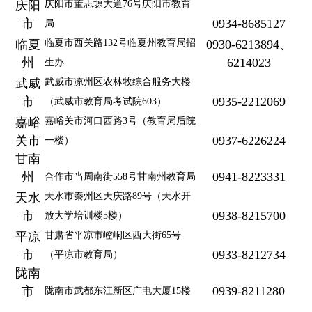
庆阳
庆阳市董志塬大道76号庆阳市教育
市
0934-8685127
局
临夏
临夏市西关路132号临夏州教育局招
0930-6213894、
州
6214023
生办
武威
武威市凉州区农林牧综合服务大楼
市
0935-2212069
（武威市教育局考试院603）
嘉峪
嘉峪关市河口西路3号（教育局后院
关市
0937-6226224
一楼）
甘南
州
0941-8223331
合作市当周南街558号甘南州教育局
天水
天水市秦州区天庆路89号（天水开
市
0938-8215700
放大学培训楼5楼）
平凉
甘肃省平凉市崆峒区西大街65号
市
0933-8212734
（平凉市教育局）
陇南
市
0939-8211280
陇南市武都东江新区广电大厦15楼