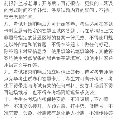
前报告监考老师；开考后，再行报告、更换的，延误
的考试时间不予补偿。涉及试题内容的疑问，不得向
监考老师询问。
八、考试开始哨响后方可开始答卷。考生必须在答题
卡对应题号指定的答题区域内答题，写在草稿纸上或
非题号指定的答题区域的答案一律无效。不得使用规
定以外的笔和纸答题，不得在答题卡上做任何标记。
除答题卡对应信息位上使用填涂铅笔填涂外，其他答
案均使用考点配备的黑色签字笔填写。须使用国家通
用语言文字作答。
九、考试结束哨响后须立即停止答卷，待监考老师清
点完毕考生试卷和答题卡后，考生方可离开考场，考
生不得带走与考试有关的任何材料。交卷出场后不得
再进场续考，也不得在考场附近逗留或交谈。
十、考生在考场内须保持安静，不准吸烟，不准喧
哗，不准交头接耳、左顾右盼、打手势、做暗号，不
准夹带、旁窥、抄袭或有意让他人抄袭，不准传抄答