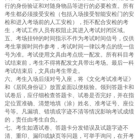
行的身份验证和对随身物品等进行的必要检查。所有
考生都必须接受安检（包括入场接受智能安检门的安
检和进入考场前的人工安检），拒不配合安检的考
生，考试工作人员有权阻止其进入考试封闭区域。
五、考场挂钟的时间指示不作为考试时间信号，仅供
考生掌握时间作参考，考试时间一律以考点的统一信
号为准。考试使用文具由考点统一配发。所有科目考
试结束前，考生不得将配发文具带出考场。最后一科
考试结束后，文具由考生带走。
六、考生入场后须对号入座，将《文化考试准考证》
和《居民身份证》放置桌面以便核验。领到答题卡和
试卷后，应仔细检查答题卡、试卷是否完好，并在指
定位置准确、清楚地填（涂）姓名、准考证号、座位
号等。凡漏填、错填或字迹不清等情况影响考试成绩
的，责任由考生自负。
七、考生如遇试卷、答题卡分发错误及试题字迹不
清、重印、漏印或缺页等问题，可举手询问，在开考