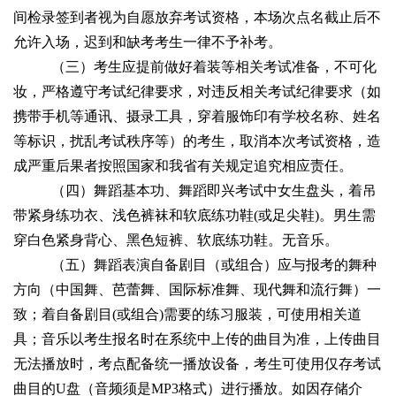
间检录签到者视为自愿放弃考试资格，本场次点名截止后不
允许入场，迟到和缺考考生一律不予补考。
（三）考生应提前做好着装等相关考试准备，不可化
妆，严格遵守考试纪律要求，对违反相关考试纪律要求（如
携带手机等通讯、摄录工具，穿着服饰印有学校名称、姓名
等标识，扰乱考试秩序等）的考生，取消本次考试资格，造
成严重后果者按照国家和我省有关规定追究相应责任。
（四）舞蹈基本功、舞蹈即兴考试中女生盘头，着吊
带紧身练功衣、浅色裤袜和软底练功鞋(或足尖鞋)。男生需
穿白色紧身背心、黑色短裤、软底练功鞋。无音乐。
（五）舞蹈表演自备剧目（或组合）应与报考的舞种
方向（中国舞、芭蕾舞、国际标准舞、现代舞和流行舞）一
致；着自备剧目(或组合)需要的练习服装，可使用相关道
具；音乐以考生报名时在系统中上传的曲目为准，上传曲目
无法播放时，考点配备统一播放设备，考生可使用仅存考试
曲目的U盘（音频须是MP3格式）进行播放。如因存储介