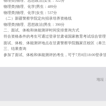
物理类
[物理、思想政治]女生：522分
物理类
[物理、化学]男生：489分
物理类
[物理、化学]女生：537分
（二）新疆警察学院定向招录培养资格线
物理类
[物理、思想政治]男生：390分
二
、面试、体检和体能测评
时间安排查询方式
符合资格条件的
考生可通过登录
甘肃省国家教育考试综合管理
面试、体检、体能测评地点在
甘肃警察学院魏家庄校区
（皋兰
三
、
结果查询
参加了面试、体检和体能测评的考生
，
可于
7月
8
日
18:00
登录
地址：