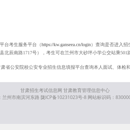
平台考生服务平台
（
https://kw.ganseea.cn/login
）
查询是否进入招
县北辰南路
1717号
）
，考生可在兰州市大砂坪小学公交站乘
50
甘肃省公安院校公安专业招生信息填报平台查询本人面试、体检
甘肃招生考试信息网 甘肃教育管理信息中心
兰州市南滨河东路 陇ICP备10231023号-8 网站标识码：830000