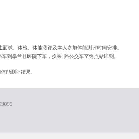
生面试、体检、体能测评及本人参加体能测评时间安排。
1路车到皋兰县医院下车，换乘1路公交车至终点站即到
。
和体能测评结果。
3099