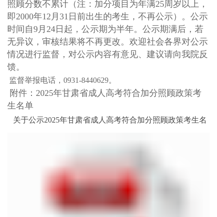
照顾分数不累计
（
注：加分项目为
年满25周岁
以上
，
即2000
年12月31日前出生
的考生，不再公示
）。
公示
时间
自9
月
24
日
起，公示期为半年
。公示期满后，若
无异议，审核结果将不再更改。欢迎社会各界对公示
情况进行监督，对公示内容有意见、建议请向我
院
反
馈。
监督举报电话，
0931-8440629。
附件：
2025年甘肃省成人高考符合加分照顾政策考
生名单
关于公示2025年甘肃省成人高考符合加分照顾政策考生名