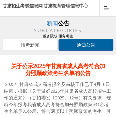
甘肃招生考试信息网 甘肃教育管理信息中心
新闻
公告
SUBCATEGORIES
服务院校 服务考生
招考新闻
通知公告
关于公示2025年甘肃省成人高考符合加
分照顾政策考生名单的公告
202
5
年甘肃省成人高考报名
及审核
工作已于9月1
0
日
结束，根据《关于做好202
5
年甘肃省成人高校招生工
作的通知》
（
甘招委发〔202
5
〕
12
号
）
有关
要求
，
现
就今年
报考
我省成人高考符合
加分照顾政策934
名
考
生
名单予以公示
。
符合两项以上照顾政策的考生，其